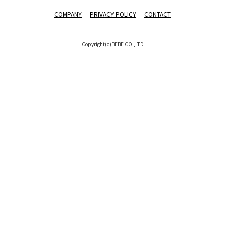
COMPANY
PRIVACY POLICY
CONTACT
Copyright(c)BEBE CO.,LTD