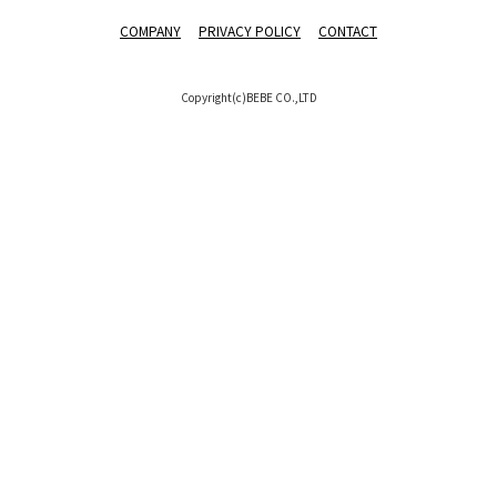
COMPANY
PRIVACY POLICY
CONTACT
Copyright(c)BEBE CO.,LTD