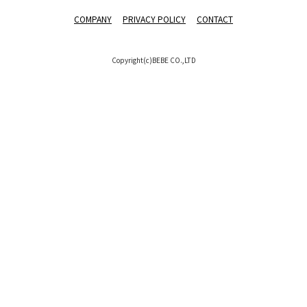
COMPANY
PRIVACY POLICY
CONTACT
Copyright(c)BEBE CO.,LTD