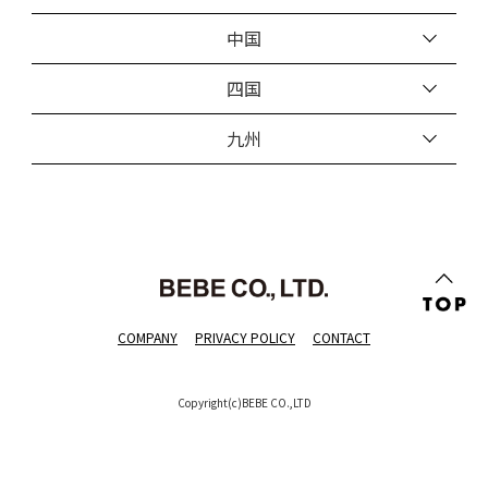
中国
四国
九州
COMPANY
PRIVACY POLICY
CONTACT
Copyright(c)BEBE CO.,LTD