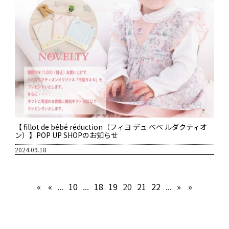
【 fillot de bébé réduction（フィヨ デュ べべ ルダクティオ
ン）】POP UP SHOPのお知らせ
2024.09.18
«
«
...
10
...
18
19
20
21
22
...
»
»