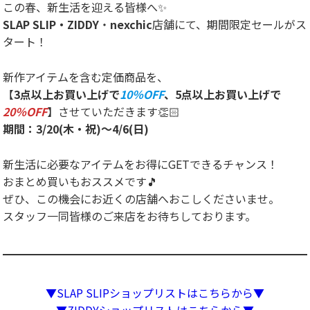
この春、新生活を迎える皆様へ✨
SLAP SLIP・ZIDDY
・
nexchic
店舗にて、期間限定セールがス
タート！
新作アイテムを含む定価商品を、
【
3点以上お買い上げで
10％OFF
、5点以上お買い上げで
20％OFF
】させていただきます👏🏻
期間：3/20(木・祝)～4/6(日)
新生活に必要なアイテムをお得にGETできるチャンス！
おまとめ買いもおススメです🎵
ぜひ、この機会にお近くの店舗へおこしくださいませ。
スタッフ一同皆様のご来店をお待ちしております。
▼SLAP SLIPショップリストはこちらから▼