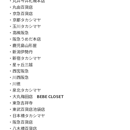
・丸井今井札幌本店
・丸由百貨店
・京急百貨店
・京都タカシマヤ
・玉川タカシマヤ
・高槻阪急
・阪急うめだ本店
・鹿児島山形屋
・新潟伊勢丹
・新宿タカシマヤ
・星ヶ丘三越
・西宮阪急
・川西阪急
・川徳
・泉北タカシマヤ
・大丸梅田店
BEBE CLOSET
・東急吉祥寺
・東武百貨店池袋店
・日本橋タカシマヤ
・阪急百貨店
・八木橋百貨店