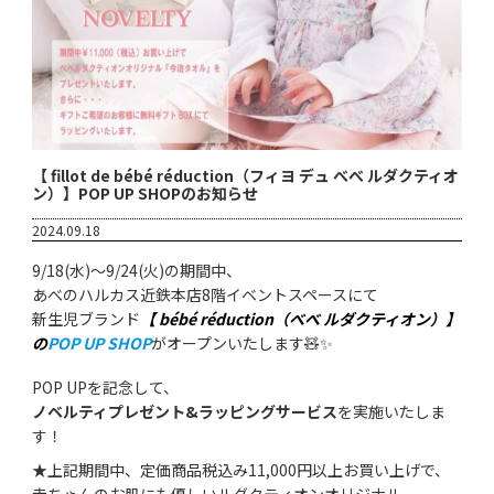
【 fillot de bébé réduction（フィヨ デュ べべ ルダクティオ
ン）】POP UP SHOPのお知らせ
2024.09.18
9/18(水)～9/24(火)の期間中、
あべのハルカス近鉄本店8階イベントスペースにて
新生児ブランド
【 bébé réduction（べべ ルダクティオン）】
の
POP UP SHOP
がオープンいたします🧸✨
POP UPを記念して、
ノベルティプレゼント&ラッピングサービス
を実施いたしま
す！
★上記期間中、定価商品税込み11,000円以上お買い上げで、
赤ちゃんのお肌にも優しいルダクティオンオリジナル