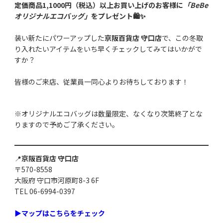
定価商品1,1000円（税込）以上お買い上げのお客様に
「BeBe
オリジナルエコバッグ」
をプレゼント🛍️✨
装い新たにパワーアップした
京阪百貨店 守口店
で、この冬取
り入れたいアイテムをいち早くチェックしてみてはいかがで
すか？
皆様のご来店、従業員一同心よりお待ちしております！
※オリジナルエコバッグは数量限定、なくなり次第終了とな
りますので予めご了承ください。
📍
京阪百貨店 守口店
〒570-8558
大阪府 守口市河原町8-3 6F
TEL 06-6994-0397
▶︎マップはこちらをチェック