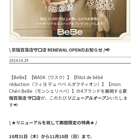
\ 京阪百貨店守口店 RENEWAL OPENのお知らせ /📢
2024.10.29
【BeBe】【WASK（ワスク）】【fillot de bébé
réduction（フィヨ デュ べべ ルダクティオン）】【mon
Chéri BeBe（モンシェリべべ）】の4ブランドを展開する
京
阪百貨店 守口店
が、このたび
リニューアルオープン
いたしま
す📢
\ ★リニューアルを祝して期間限定の特典★ /
10月31日（木）から11月10日（日）まで、