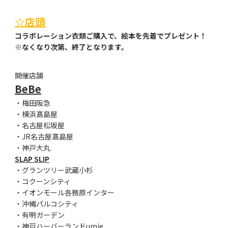
☆店頭
コラボレーション衣類ご購入で、絵本を先着でプレゼント！
※なくなり次第、終了となります。
開催店舗
BeBe
・梅田阪急
・横浜髙島屋
・名古屋松坂屋
・JR名古屋髙島屋
・神戸大丸
SLAP SLIP
・グランツリー武蔵小杉
・コクーンシティ
・イオンモール各務原インター
・沖縄パルコシティ
・有明ガーデン
・神戸ハーバーランドumie