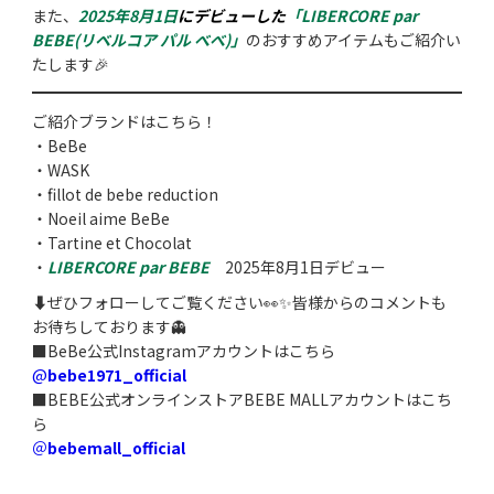
また、
2025年8月1日
にデビューした
「LIBERCORE par
BEBE(リベルコア パル べべ)」
のおすすめアイテムもご紹介い
たします🎉
ご紹介ブランドはこちら！
・BeBe
・WASK
・fillot de bebe reduction
・Noeil aime BeBe
・Tartine et Chocolat
・
LIBERCORE par BEBE
2025年8月1日デビュー
⬇️ぜひフォローしてご覧ください👀✨皆様からのコメントも
お待ちしております👻
■BeBe公式Instagramアカウントはこちら
@
bebe1971_official
■BEBE公式オンラインストアBEBE MALLアカウントはこち
ら
＠
bebemall_official