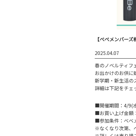
【べべメンバーズ様
2025.04.07
春のノベルティフ
お出かけのお供に
新学期・新生活のス
詳細は下記をチェッ
■開催期間：4/9(水)
■お買い上げ金額：定
■参加条件：べべ
※なくなり次第、
※詳しくは売り場