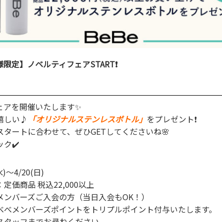
限定】ノベルティフェアSTART❗
ェアを開催いたします✨
嬉しい♪
「オリジナルステンレスボトル」
をプレゼント❗
タートに合わせて、ぜひGETしてくださいね🌸
ク✔️
～4/20(日)
価商品 税込22,000以上
メンバーズご入会の方（当日入会もOK！）
べべメンバーズポイントをトリプルポイント付与いたします。
スタッフまでお尋ねください。