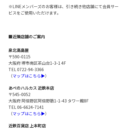
※LINEメンバーズのお客様は、引き続き他店舗にて会員サー
ビスをご使用いただけます。
■近隣店舗のご案内
泉北高島屋
〒590-0115
大阪府 堺市南区茶山台1-3-1 4F
TEL 0722-94-3366
（
マップはこちら▶
）
あべのハルカス 近鉄本店
〒545-0052
大阪府 阿倍野区阿倍野筋1-1-43 タワー館8F
TEL 06-6624-7141
（
マップはこちら▶
）
近鉄百貨店 上本町店