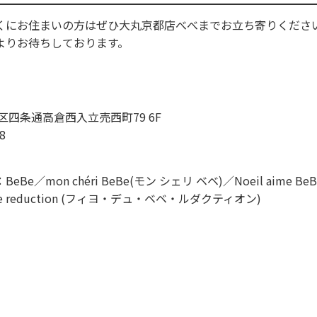
くにお住まいの方はぜひ大丸京都店べべまでお立ち寄りください
よりお待ちしております。
区四条通高倉西入立売西町79 6F
8
e／mon chéri BeBe(モン シェリ ベベ)／Noeil aime B
 bebe reduction (フィヨ・デュ・ベベ・ルダクティオン)