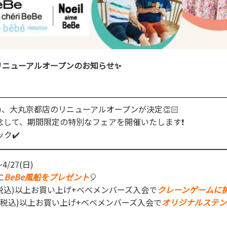
リニューアルオープンのお知らせ✨
(木)、大丸京都店のリニューアルオープンが決定👏🏻
念して、期間限定の特別なフェアを開催いたします❗
ク✔️
4/27(日)
に
BeBe風船をプレゼント
🎈
0(税込)以上お買い上げ+べべメンバーズ入会で
クレーンゲームに
00(税込)以上お買い上げ+べべメンバーズ入会で
オリジナルステン