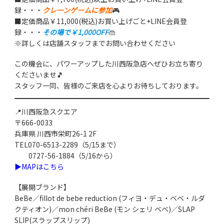
録・・・
クレーンゲームに参加
🎮
■定価商品￥11,000(税込)お買い上げごと+LINE会員登
録・・・
その場で￥1,000OFF
👜
※詳しくは店舗スタッフまでお問い合わせください
この機会に、パワーアップした川西阪急店へぜひお立ち寄り
くださいませ🎵
スタッフ一同、皆様のご来店を心よりお待ちしております。
📍川西阪急スクエア
〒666-0033
兵庫県 川西市栄町26-1 2F
TEL070-6513-2289（5/15まで）
0727-56-1884（5/16から）
▶MAPはこちら
【展開ブランド】
BeBe／fillot de bebe reduction (フィヨ・デュ・ベベ・ルダ
クティオン)／mon chéri BeBe (モン シェリ ベベ)／SLAP
SLIP(スラップスリップ)