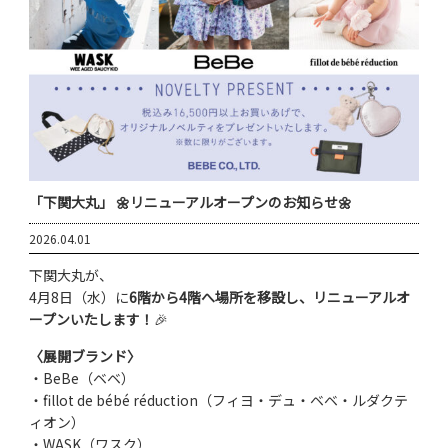
「下関大丸」 🌼リニューアルオープンのお知らせ🌼
2026.04.01
下関大丸が、
4月8日（水）に
6階から4階へ場所を移設し、リニューアルオ
ープンいたします！
🎉
〈展開ブランド〉
・BeBe（ベベ）
・fillot de bébé réduction（フィヨ・デュ・ベベ・ルダクテ
ィオン）
・WASK（ワスク）