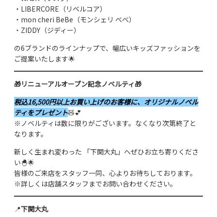
・LIBERCORE（リベルコア）
・mon cheri BeBe（モンシェリ べべ）
・ZIDDY（ジディー）
の6ブランドのラインナップで、幅広いキッズファッションを
ご提案いたします🌟
🎁リニューアルオープン記念ノベルティ🎁
税込16,500円以上
お買い上げのお客様に、
オリジナルノベル
ティ
をプレゼント
🧸💕
※ノベルティは数に限りがございます。なくなり次第終了と
なります。
新しく生まれ変わった 「下関大丸」へぜひお立ち寄りくださ
い🐣🌟
皆様のご来店をスタッフ一同、心よりお待ちしております。
※詳しくは店舗スタッフまでお問い合わせください。
📍
下関大丸