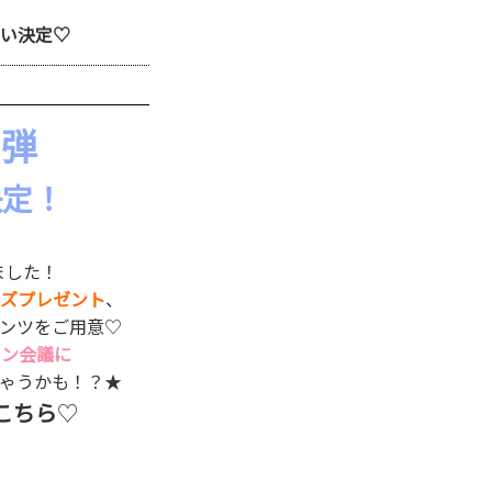
さい決定♡
第２弾
決定！
ました！
ズプレゼント
、
ンツをご用意♡
イン会議に
ゃうかも！？★
こちら
♡