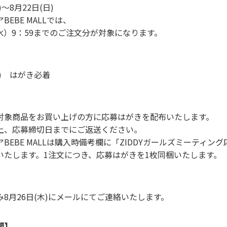
)〜8⽉22⽇(⽇)
EBE MALLでは、
日（水）9：59までのご注⽂分が対象になります。
(火) はがき必着
対象商品をお買い上げの⽅に応募はがきを配布いたします。
上、応募締切⽇までにご返送ください。
BEBE MALLは購⼊時備考欄に「ZIDDYガールズミーティン
いたします。1注⽂につき、応募はがきを1枚同梱いたします。
8⽉26⽇(木)にメールにてご連絡いたします。
間】