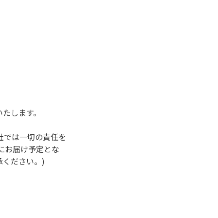
いたします。
社では⼀切の責任を
宅にお届け予定とな
ください。)