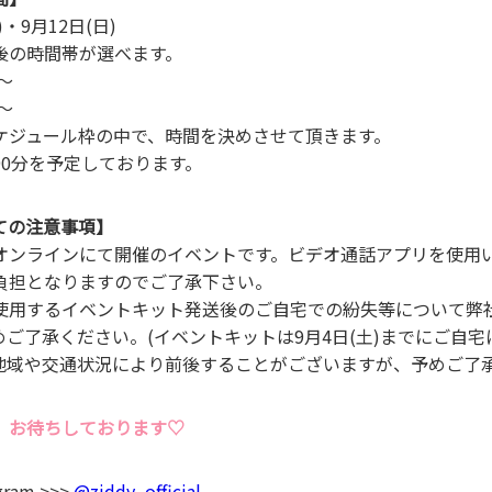
)・9⽉12⽇(⽇)
後の時間帯が選べます。
～
～
ケジュール枠の中で、時間を決めさせて頂きます。
90分を予定しております。
ての注意事項】
オンラインにて開催のイベントです。ビデオ通話アプリを使⽤
負担となりますのでご了承下さい。
使⽤するイベントキット発送後のご⾃宅での紛失等について弊
ご了承ください。(イベントキットは9月4⽇(⼟)までにご⾃
地域や交通状況により前後することがございますが、予めご了承
、お待ちしております♡
ram >>>
@ziddy_official