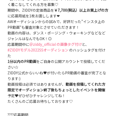
く着こなしてくれる方を募集♡
期間中、ZIDDYの定価商品を
￥7,700(税込）以上お買上げの方
に応募用紙を1枚お渡しします❤︎
AWオーディションからの試みで、好評だった”インスタ上の
PR動画“も審査対象とさせていただきます！
動画の内容は、ダンス・ポージング・ウォーキングなどなど
ジャンルはなんでもOK！◎
応募期間中に
＠ziddy_official の画像タグ付け
と、
#ZIDDYモデル2022SSオーディション
のハッシュタグを付け
た
1分以内のPR動画
をご自身の公開アカウントで投稿してくだ
さい☆
ZIDDY公式からいいね♥が付いたらPR動画の審査が完了とな
ります:)
動画投稿は必須ではありませんが、
動画を投稿してくれた方
限定でオーディション終了後もちょっとしたイベントを開催
予定♥ぜひぜひチャレンジしてね！
たくさんのご応募お待ちしております♡
????応募期間