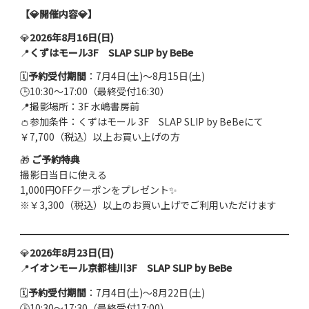
【💎開催内容💎】
💎
2026年8月16日(日)
📍
くずはモール3F SLAP SLIP by BeBe
🗓
予約受付期間
：7月4日(土)～8月15日(土)
🕒10:30〜17:00（最終受付16:30）
📍撮影場所：3F 水嶋書房前
👛参加条件：くずはモール 3F SLAP SLIP by BeBeにて
￥7,700（税込）以上お買い上げの方
🎁
ご予約特典
撮影日当日に使える
1,000円OFFクーポンをプレゼント✨
※￥3,300（税込）以上のお買い上げでご利用いただけます
💎
2026年8月23日(日)
📍
イオンモール京都桂川3F
SLAP SLIP by BeBe
🗓
予約受付期間
：7月4日(土)〜8月22日(土)
🕒10:30〜17:30（最終受付17:00）