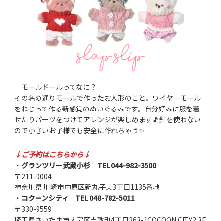
―モールドールってなに？―
その名の通りモールで作ったお人形のこと。ワイヤーモール
をねじって作る新感覚のぬいぐるみです。自分好みに服を着
せたりパーツをつけてアレンジが楽しめます🎵針を使わない
ので小さいお子様でも安全に作れちゃう✨
↓ご予約はこちらから↓
・
グランツリー武蔵小杉
TEL 044-982-3500
〒211-0004
神奈川県 川崎市中原区新丸子東3丁目1135番地
・
コクーンシティ
TEL 048-782-5011
〒330-9559
埼玉県さいたま市大宮区吉敷町4丁目263-1COCOON CITY2 3F