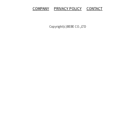
COMPANY
PRIVACY POLICY
CONTACT
Copyright(c)BEBE CO.,LTD