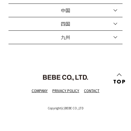
中国
四国
九州
COMPANY
PRIVACY POLICY
CONTACT
Copyright(c)BEBE CO.,LTD