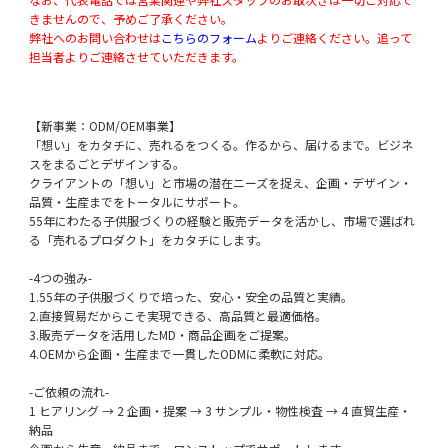
きませんので、予めご了承ください。
弊社へのお問い合わせは
こちらのフォーム
よりご連絡ください。追って
担当者よりご連絡させていただきます。
【新事業：ODM/OEM事業】
「想い」をカタチに、売れるをつくる。作るから、届けるまで。ビジネ
スをまるごとデザインする。
クライアントの「想い」と市場の潜在ニーズを捉え、企画・デザイン・
品質・生産までをトータルにサポート。
55年にわたる子供服づくりの経験と販売データを活かし、市場で選ばれ
る「売れるプロダクト」をカタチにします。
-4つの強み-
1.55年の子供服づくりで培った、安心・安全の品質と実績。
2.直接貿易だからこそ実現できる、高品質と最適価格。
3.販売データを活用したMD・商品企画をご提案。
4.OEMから企画・生産まで一貫したODMに柔軟に対応。
-ご依頼の流れ-
1 ヒアリング → 2 企画・提案 → 3 サンプル・物性検査 → 4 直貿生産・
納品