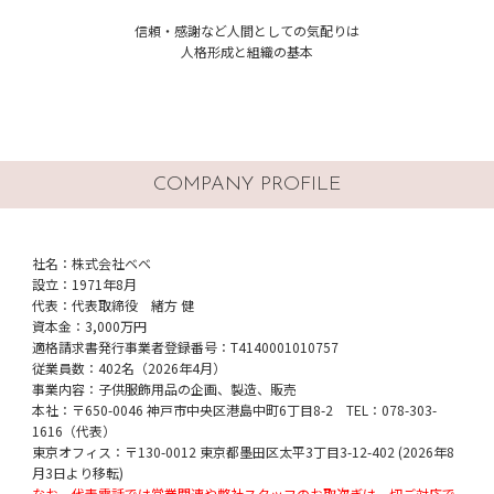
信頼・感謝など人間としての気配りは
人格形成と組織の基本
COMPANY PROFILE
社名：株式会社ベベ
設立：1971年8月
代表：代表取締役 緒方 健
資本金：3,000万円
適格請求書発行事業者登録番号：T4140001010757
従業員数：402名（2026年4月）
事業内容：子供服飾用品の企画、製造、販売
本社：〒650-0046 神戸市中央区港島中町6丁目8-2 TEL：078-303-
1616（代表）
東京オフィス：〒130-0012 東京都墨田区太平3丁目3-12-402 (2026年8
月3日より移転)
なお、代表電話では営業関連や弊社スタッフのお取次ぎは一切ご対応で