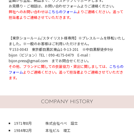
企画から生産、納品まで、ワンストップでサポートします。
お見積り・ご相談は、お問い合わせフォームよりご連絡ください。
弊社へのお問い合わせは
こちらのフォーム
よりご連絡ください。追って
担当者よりご連絡させていただきます。
【東京ショールーム/スタイリスト様専用】※プレスルームを移転いたし
ました。※一般のお客様はご利用いただけません。
〒153-0043 東京都目黒区東山1-9-13-201 ※中目黒駅徒歩9分
bijon（ビジョン）TEL：090-4175-0479 E-mail：
bijon.press@gmail.com までお問合せください。
その他、ブランドに関しての衣装協力・貸出に関しましては、
こちらの
フォーム
よりご連絡ください。追って担当者よりご連絡させていただき
ます。
COMPANY HISTORY
1971年8月
株式会社ベベ 設立
1984年2月
本社ビル 竣工