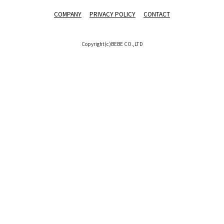
COMPANY
PRIVACY POLICY
CONTACT
Copyright(c)BEBE CO.,LTD